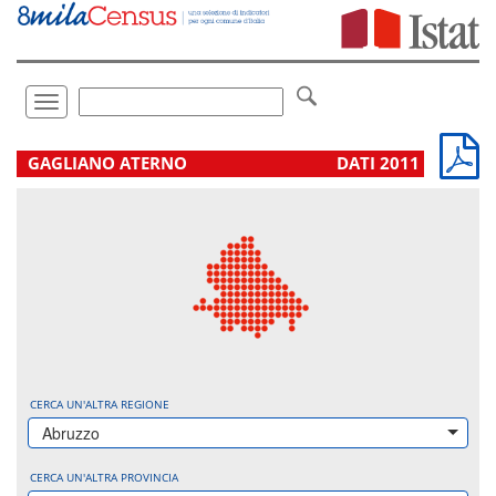
Vai
direttamente
a:
Contenuto
Ricerca
Toggle
navigation
.
GAGLIANO ATERNO
DATI 2011
CERCA UN'ALTRA REGIONE
Abruzzo
CERCA UN'ALTRA PROVINCIA