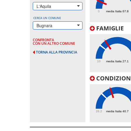
46.1
L'Aquila
0
media Italia 67.8
CERCA UN COMUNE
Bugnara
FAMIGLIE
CONFRONTA
CON UN ALTRO COMUNE
TORNA ALLA PROVINCIA
35.1
10
media Italia 27.1
CONDIZIONI
49.5
26.2
media Italia 40.7