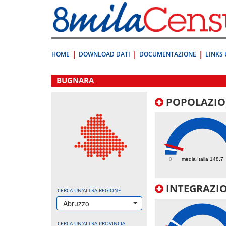
Vai
direttamente
a:
Contenuto
Ricerca
HOME
DOWNLOAD DATI
DOCUMENTAZIONE
LINKS 
.
BUGNARA
POPOLAZIO
238.2
0
media Italia 148.7
INTEGRAZIO
CERCA UN'ALTRA REGIONE
Abruzzo
CERCA UN'ALTRA PROVINCIA