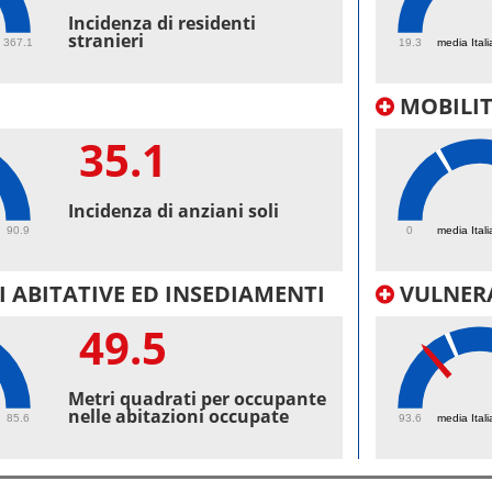
46.
Incidenza di residenti
stranieri
367.1
19.3
media Itali
MOBILI
35.1
45.
Incidenza di anziani soli
90.9
0
media Itali
 ABITATIVE ED INSEDIAMENTI
VULNERA
49.5
97.
Metri quadrati per occupante
nelle abitazioni occupate
85.6
93.6
media Itali