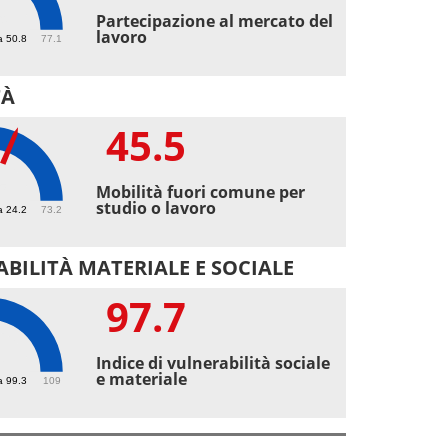
9
Partecipazione al mercato del
lavoro
a 50.8
77.1
TÀ
45.5
5
Mobilità fuori comune per
studio o lavoro
a 24.2
73.2
BILITÀ MATERIALE E SOCIALE
97.7
7
Indice di vulnerabilità sociale
e materiale
a 99.3
109