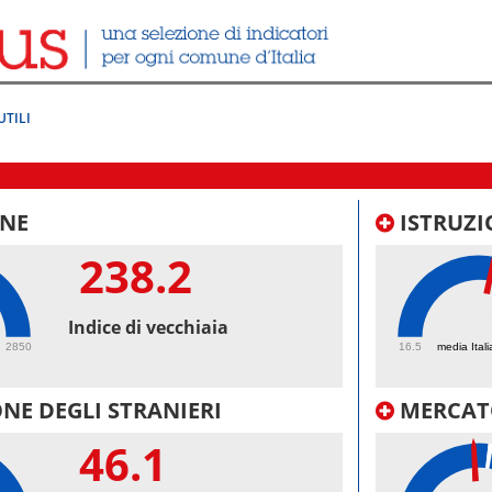
UTILI
NE
ISTRUZI
238.2
53.
Indice di vecchiaia
2850
16.5
media Itali
NE DEGLI STRANIERI
MERCAT
46.1