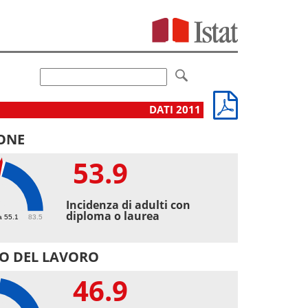
DATI 2011
ONE
53.9
9
Incidenza di adulti con
diploma o laurea
a 55.1
83.5
O DEL LAVORO
46.9