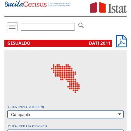
Vai
direttamente
a:
Contenuto
Ricerca
Toggle
navigation
.
GESUALDO
DATI 2011
CERCA UN'ALTRA REGIONE
Campania
CERCA UN'ALTRA PROVINCIA