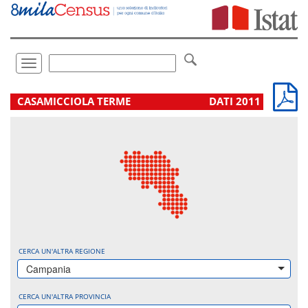
Vai
direttamente
a:
Contenuto
Ricerca
Toggle
navigation
.
CASAMICCIOLA TERME
DATI 2011
CERCA UN'ALTRA REGIONE
Campania
CERCA UN'ALTRA PROVINCIA