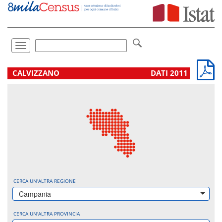
Vai
direttamente
a:
Contenuto
Ricerca
Toggle
navigation
.
CALVIZZANO
DATI 2011
CERCA UN'ALTRA REGIONE
Campania
CERCA UN'ALTRA PROVINCIA