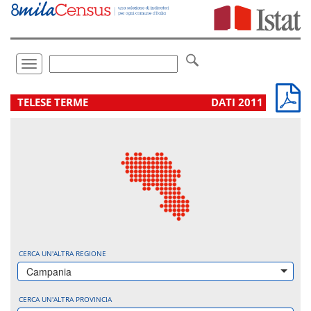
Vai
direttamente
a:
Contenuto
Ricerca
Toggle
navigation
.
TELESE TERME
DATI 2011
CERCA UN'ALTRA REGIONE
Campania
CERCA UN'ALTRA PROVINCIA