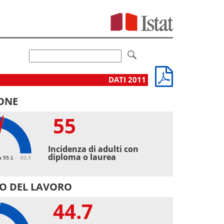
DATI 2011
ONE
55
Incidenza di adulti con
diploma o laurea
a 55.1
83.5
O DEL LAVORO
44.7