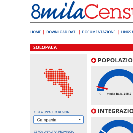
Vai
direttamente
a:
Contenuto
Ricerca
HOME
DOWNLOAD DATI
DOCUMENTAZIONE
LINKS 
.
SOLOPACA
POPOLAZIO
175
0
media Italia 148.7
INTEGRAZIO
CERCA UN'ALTRA REGIONE
Campania
CERCA UN'ALTRA PROVINCIA