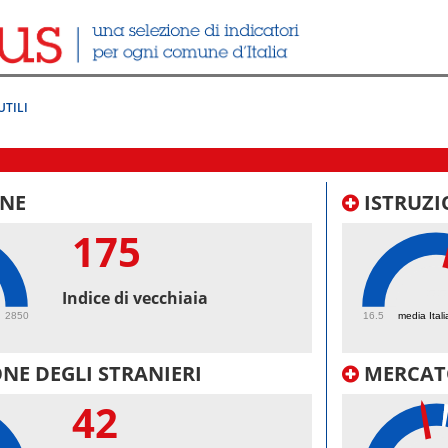
UTILI
NE
ISTRUZI
175
55
Indice di vecchiaia
2850
16.5
media Itali
NE DEGLI STRANIERI
MERCAT
42