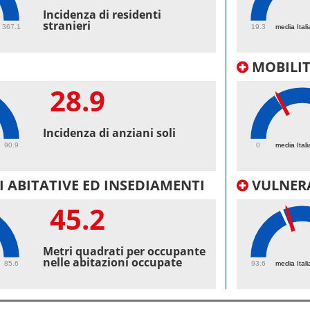
44.
Incidenza di residenti
stranieri
367.1
19.3
media Itali
MOBILI
28.9
24.
Incidenza di anziani soli
90.9
0
media Itali
 ABITATIVE ED INSEDIAMENTI
VULNERA
45.2
99.
Metri quadrati per occupante
nelle abitazioni occupate
85.6
93.6
media Itali