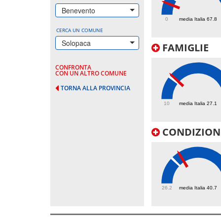
42
Benevento
0
media Italia 67.8
CERCA UN COMUNE
Solopaca
FAMIGLIE
CONFRONTA
CON UN ALTRO COMUNE
TORNA ALLA PROVINCIA
28.9
10
media Italia 27.1
CONDIZIONI
45.2
26.2
media Italia 40.7