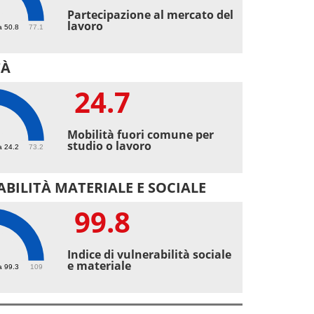
7
Partecipazione al mercato del
lavoro
a 50.8
77.1
TÀ
24.7
7
Mobilità fuori comune per
studio o lavoro
a 24.2
73.2
BILITÀ MATERIALE E SOCIALE
99.8
8
Indice di vulnerabilità sociale
e materiale
a 99.3
109