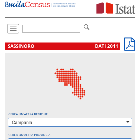
Vai
direttamente
a:
Contenuto
Ricerca
Toggle
navigation
.
SASSINORO
DATI 2011
CERCA UN'ALTRA REGIONE
Campania
CERCA UN'ALTRA PROVINCIA