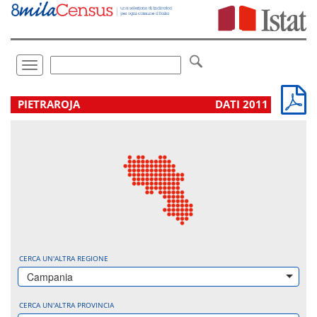
Vai
direttamente
a:
Contenuto
Ricerca
Toggle
navigation
.
PIETRAROJA
DATI 2011
CERCA UN'ALTRA REGIONE
Campania
CERCA UN'ALTRA PROVINCIA