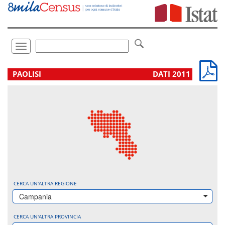
Vai
direttamente
a:
Contenuto
Ricerca
Toggle
navigation
.
PAOLISI
DATI 2011
CERCA UN'ALTRA REGIONE
Campania
CERCA UN'ALTRA PROVINCIA