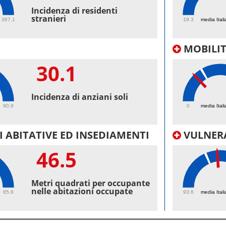
42.
Incidenza di residenti
stranieri
367.1
19.3
media Itali
MOBILI
30.1
18.
Incidenza di anziani soli
90.9
0
media Itali
 ABITATIVE ED INSEDIAMENTI
VULNERA
46.5
100
Metri quadrati per occupante
nelle abitazioni occupate
85.6
93.6
media Itali