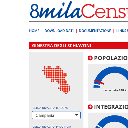
Vai
direttamente
a:
Contenuto
Ricerca
HOME
DOWNLOAD DATI
DOCUMENTAZIONE
LINKS 
.
GINESTRA DEGLI SCHIAVONI
POPOLAZIO
319.6
0
media Italia 148.7
INTEGRAZIO
CERCA UN'ALTRA REGIONE
Campania
CERCA UN'ALTRA PROVINCIA