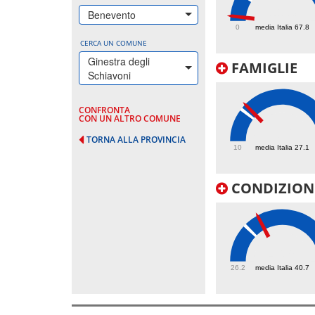
11.3
Benevento
0
media Italia 67.8
CERCA UN COMUNE
Ginestra degli
FAMIGLIE
Schiavoni
CONFRONTA
CON UN ALTRO COMUNE
30.1
TORNA ALLA PROVINCIA
10
media Italia 27.1
CONDIZIONI
46.5
26.2
media Italia 40.7