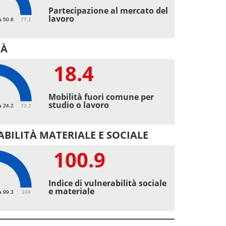
6
Partecipazione al mercato del
lavoro
a 50.8
77.1
TÀ
18.4
4
Mobilità fuori comune per
studio o lavoro
a 24.2
73.2
BILITÀ MATERIALE E SOCIALE
100.9
.9
Indice di vulnerabilità sociale
e materiale
a 99.3
109