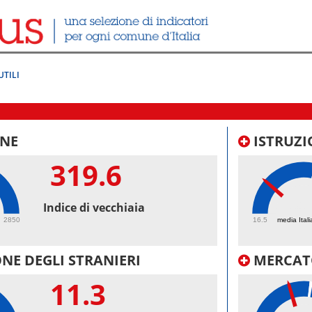
UTILI
NE
ISTRUZI
319.6
31.
Indice di vecchiaia
2850
16.5
media Itali
NE DEGLI STRANIERI
MERCAT
11.3