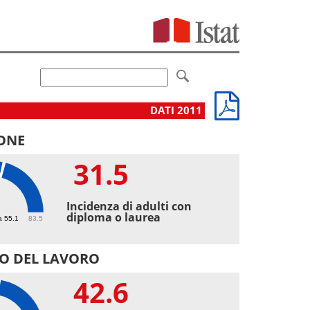
DATI 2011
ONE
31.5
5
Incidenza di adulti con
diploma o laurea
a 55.1
83.5
O DEL LAVORO
42.6