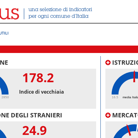
UTILI
NE
ISTRUZI
178.2
49.
Indice di vecchiaia
2850
16.5
media Itali
NE DEGLI STRANIERI
MERCAT
24.9