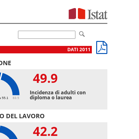
DATI 2011
ONE
49.9
9
Incidenza di adulti con
diploma o laurea
a 55.1
83.5
O DEL LAVORO
42.2