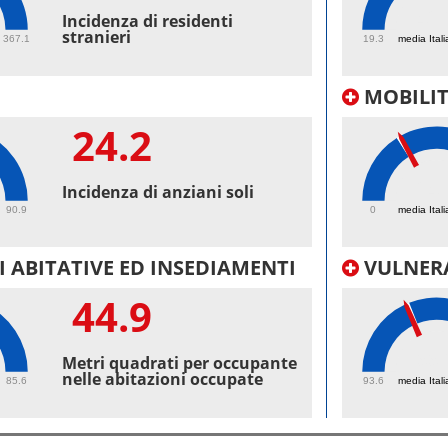
42.
Incidenza di residenti
stranieri
367.1
19.3
media Itali
MOBILI
24.2
24.
Incidenza di anziani soli
90.9
0
media Itali
 ABITATIVE ED INSEDIAMENTI
VULNERA
44.9
99.
Metri quadrati per occupante
nelle abitazioni occupate
85.6
93.6
media Itali