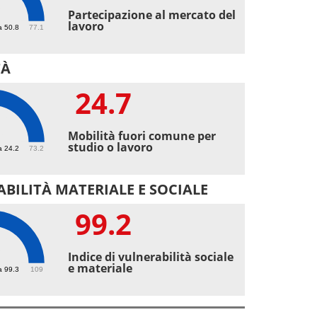
2
Partecipazione al mercato del
lavoro
a 50.8
77.1
TÀ
24.7
7
Mobilità fuori comune per
studio o lavoro
a 24.2
73.2
BILITÀ MATERIALE E SOCIALE
99.2
2
Indice di vulnerabilità sociale
e materiale
a 99.3
109