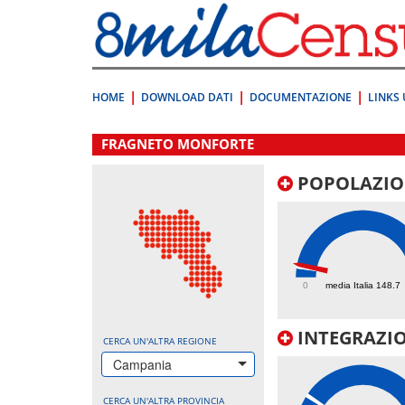
Vai
direttamente
a:
Contenuto
Ricerca
HOME
DOWNLOAD DATI
DOCUMENTAZIONE
LINKS 
.
FRAGNETO MONFORTE
POPOLAZIO
178.2
0
media Italia 148.7
INTEGRAZIO
CERCA UN'ALTRA REGIONE
Campania
CERCA UN'ALTRA PROVINCIA