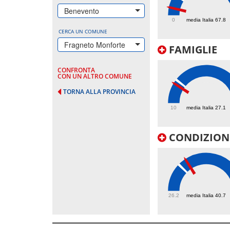
24.9
Benevento
0
media Italia 67.8
CERCA UN COMUNE
Fragneto Monforte
FAMIGLIE
CONFRONTA
CON UN ALTRO COMUNE
TORNA ALLA PROVINCIA
24.2
10
media Italia 27.1
CONDIZIONI
44.9
26.2
media Italia 40.7