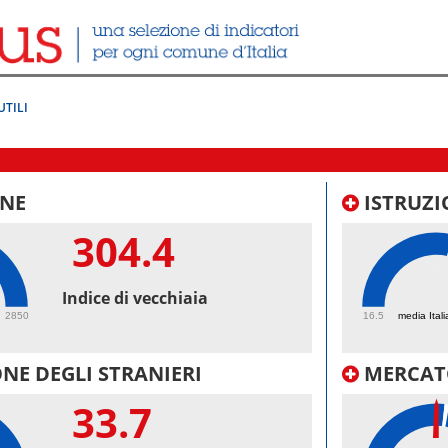
UTILI
NE
ISTRUZI
304.4
63.
Indice di vecchiaia
2850
16.5
media Itali
NE DEGLI STRANIERI
MERCAT
33.7