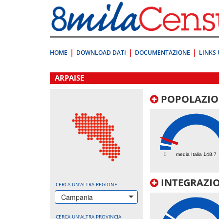
Vai
direttamente
a:
Contenuto
Ricerca
HOME
DOWNLOAD DATI
DOCUMENTAZIONE
LINKS 
.
ARPAISE
POPOLAZIO
304.4
0
media Italia 148.7
INTEGRAZIO
CERCA UN'ALTRA REGIONE
Campania
CERCA UN'ALTRA PROVINCIA