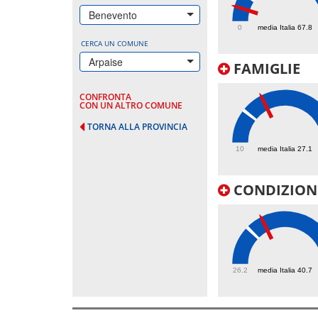
33.7
Benevento
0
media Italia 67.8
CERCA UN COMUNE
Arpaise
FAMIGLIE
CONFRONTA
CON UN ALTRO COMUNE
TORNA ALLA PROVINCIA
38.2
10
media Italia 27.1
CONDIZIONI
46.9
26.2
media Italia 40.7