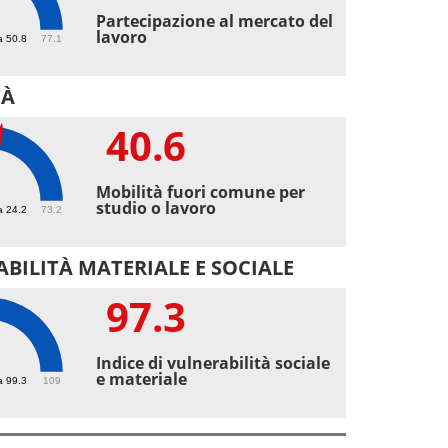
2
Partecipazione al mercato del
lavoro
a 50.8
77.1
TÀ
40.6
6
Mobilità fuori comune per
studio o lavoro
a 24.2
73.2
BILITÀ MATERIALE E SOCIALE
97.3
3
Indice di vulnerabilità sociale
e materiale
a 99.3
109