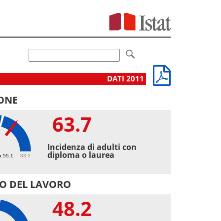
DATI 2011
ONE
63.7
7
Incidenza di adulti con
diploma o laurea
a 55.1
83.5
O DEL LAVORO
48.2