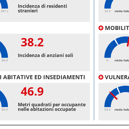
48.
Incidenza di residenti
stranieri
367.1
19.3
media Itali
MOBILI
38.2
40.
Incidenza di anziani soli
90.9
0
media Itali
 ABITATIVE ED INSEDIAMENTI
VULNERA
46.9
97.
Metri quadrati per occupante
nelle abitazioni occupate
85.6
93.6
media Itali