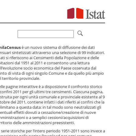
milaCensus
è un nuovo sistema di diffusione dei dati
nsuari sintetizzati attraverso una selezione di 99 indicatori.
dati si riferiscono ai Censimenti della Popolazione e delle
itazioni dal 1951 al 2011 e consentono una lettura
ll’evoluzione socio economica del Paese osservata dal
nto di vista di ogni singolo Comune e da quello più ampio
l territorio provinciale.
lle pagine interattive è a disposizione il confronto storico
 confini 2011 per gli ultimi tre censimenti. Ciascuna pagina,
struita per ogni unità comunale e provinciale esistente al 9
tobre del 2011, contiene infatti i dati riferiti ai confini che la
limitano a questa data: in tal modo sono neutralizzati gli
entuali effetti dovuti a cessazione/creazione di nuove
ministrazioni o a semplici cessioni/acquisizioni di
rritorio delle amministrazioni preesistenti.
 serie storiche per l’intero periodo 1951-2011 sono invece a