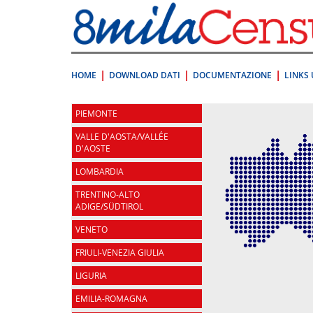
Vai
direttamente
a:
Contenuto
Ricerca
HOME
DOWNLOAD DATI
DOCUMENTAZIONE
LINKS 
.
PIEMONTE
VALLE D'AOSTA/VALLÉE
D'AOSTE
LOMBARDIA
TRENTINO-ALTO
ADIGE/SÜDTIROL
VENETO
FRIULI-VENEZIA GIULIA
LIGURIA
EMILIA-ROMAGNA