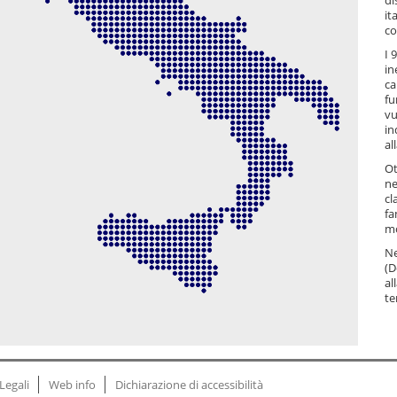
di
it
co
I 
in
ca
fu
vu
in
al
Ot
ne
cl
fa
mo
Ne
(D
al
te
Legali
Web info
Dichiarazione di accessibilità