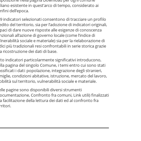
sposizione nella pagina Download per ogni comune
aliano esistente in quest’arco di tempo, considerato ai
nfini dell’epoca.
99 indicatori selezionati consentono di tracciare un profilo
edito del territorio, sia per l’adozione di indicatori originali,
paci di dare nuove risposte alle esigenze di conoscenza
nzionali all’azione di governo locale (come l’indice di
lnerabilità sociale e materiale) sia per la rielaborazione di
dici più tradizionali resi confrontabili in serie storica grazie
la ricostruzione dei dati di base.
to indicatori particolarmente significativi introducono,
lla pagina del singolo Comune, i temi entro cui sono stati
assificati i dati: popolazione, integrazione degli stranieri,
miglie, condizioni abitative, istruzione, mercato del lavoro,
bilità sul territorio, vulnerabilità sociale e materiale.
lle pagine sono disponibili diversi strumenti
ocumentazione, Confronto fra comuni, Link utili) finalizzati
la facilitazione della lettura dei dati ed al confronto fra
rritori.