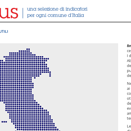
UTILI
8
ce
I 
Ab
de
pu
de
Ne
ai
co
ot
de
ev
am
te
Le