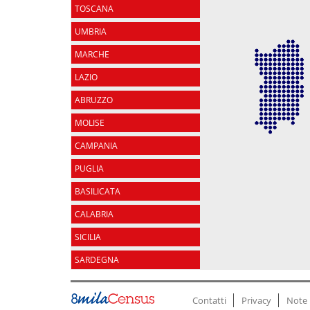
TOSCANA
UMBRIA
MARCHE
LAZIO
ABRUZZO
MOLISE
CAMPANIA
PUGLIA
BASILICATA
CALABRIA
SICILIA
SARDEGNA
Contatti
Privacy
Note 