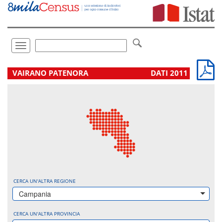
Vai
direttamente
a:
Contenuto
Ricerca
Toggle
navigation
.
VAIRANO PATENORA
DATI 2011
CERCA UN'ALTRA REGIONE
Campania
CERCA UN'ALTRA PROVINCIA