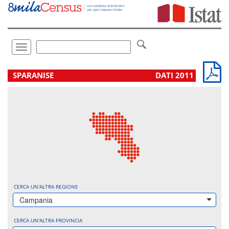
Vai
direttamente
a:
Contenuto
Ricerca
Toggle
navigation
.
SPARANISE
DATI 2011
CERCA UN'ALTRA REGIONE
Campania
CERCA UN'ALTRA PROVINCIA