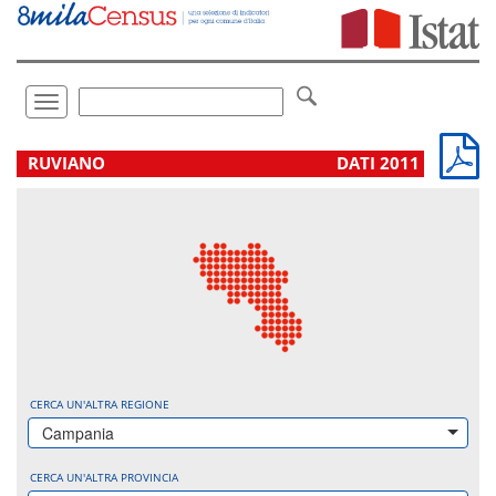
Vai
direttamente
a:
Contenuto
Ricerca
Toggle
navigation
.
RUVIANO
DATI 2011
CERCA UN'ALTRA REGIONE
Campania
CERCA UN'ALTRA PROVINCIA