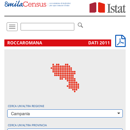
Vai
direttamente
a:
Contenuto
Ricerca
Toggle
navigation
.
ROCCAROMANA
DATI 2011
CERCA UN'ALTRA REGIONE
Campania
CERCA UN'ALTRA PROVINCIA