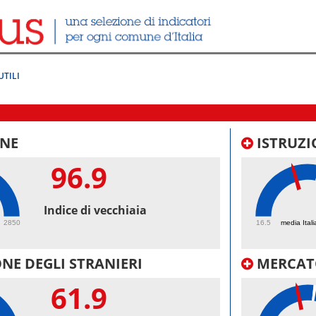
UTILI
NE
ISTRUZI
96.9
43.
Indice di vecchiaia
2850
16.5
media Itali
NE DEGLI STRANIERI
MERCAT
61.9