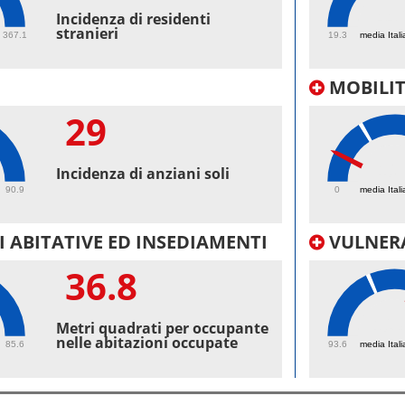
44.
Incidenza di residenti
stranieri
367.1
19.3
media Itali
MOBILI
29
10.
Incidenza di anziani soli
90.9
0
media Itali
 ABITATIVE ED INSEDIAMENTI
VULNERA
36.8
103
Metri quadrati per occupante
nelle abitazioni occupate
85.6
93.6
media Itali