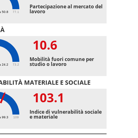
2
Partecipazione al mercato del
lavoro
a 50.8
77.1
TÀ
10.6
6
Mobilità fuori comune per
studio o lavoro
a 24.2
73.2
BILITÀ MATERIALE E SOCIALE
103.1
.1
Indice di vulnerabilità sociale
e materiale
a 99.3
109