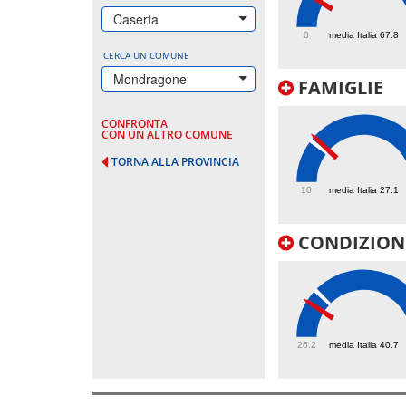
61.9
Caserta
0
media Italia 67.8
CERCA UN COMUNE
Mondragone
FAMIGLIE
CONFRONTA
CON UN ALTRO COMUNE
TORNA ALLA PROVINCIA
29
10
media Italia 27.1
CONDIZIONI
36.8
26.2
media Italia 40.7