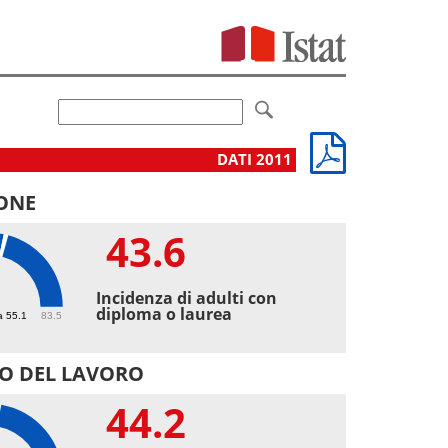
DATI 2011
ONE
43.6
6
Incidenza di adulti con
diploma o laurea
a 55.1
83.5
O DEL LAVORO
44.2