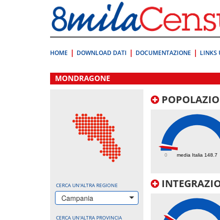
Vai
direttamente
a:
Contenuto
Ricerca
HOME
DOWNLOAD DATI
DOCUMENTAZIONE
LINKS 
.
MONDRAGONE
POPOLAZIO
96.9
0
media Italia 148.7
INTEGRAZIO
CERCA UN'ALTRA REGIONE
Campania
CERCA UN'ALTRA PROVINCIA