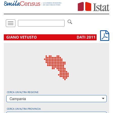
Vai
direttamente
a:
Contenuto
Ricerca
Toggle
navigation
.
GIANO VETUSTO
DATI 2011
CERCA UN'ALTRA REGIONE
Campania
CERCA UN'ALTRA PROVINCIA