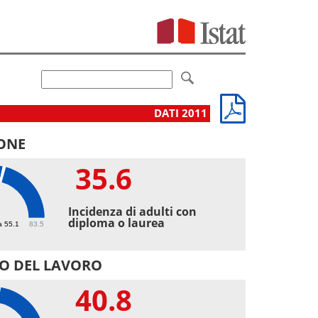
DATI 2011
ONE
35.6
6
Incidenza di adulti con
diploma o laurea
a 55.1
83.5
O DEL LAVORO
40.8