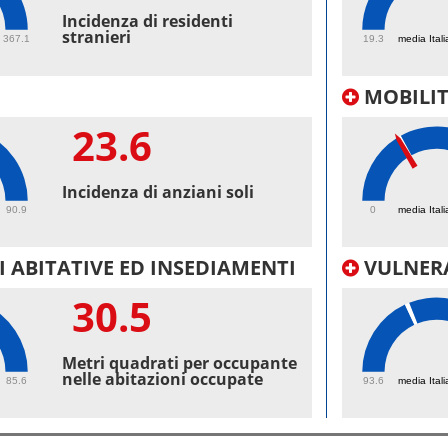
40.
Incidenza di residenti
stranieri
367.1
19.3
media Itali
MOBILI
23.6
23.
Incidenza di anziani soli
90.9
0
media Itali
 ABITATIVE ED INSEDIAMENTI
VULNERA
30.5
104
Metri quadrati per occupante
nelle abitazioni occupate
85.6
93.6
media Itali