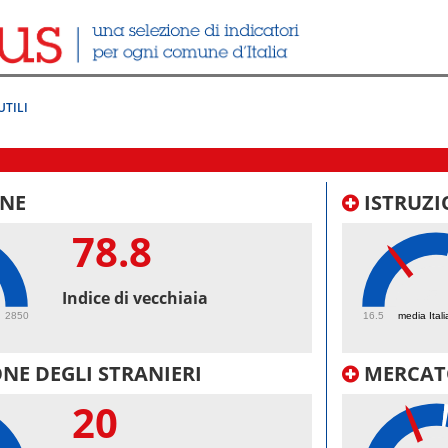
UTILI
NE
ISTRUZI
78.8
35.
Indice di vecchiaia
2850
16.5
media Itali
NE DEGLI STRANIERI
MERCAT
20