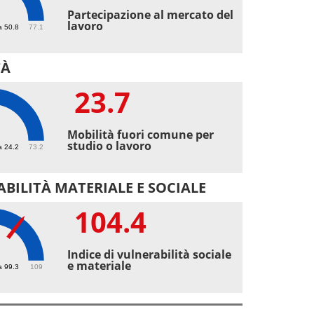
8
Partecipazione al mercato del
lavoro
a 50.8
77.1
TÀ
23.7
7
Mobilità fuori comune per
studio o lavoro
a 24.2
73.2
BILITÀ MATERIALE E SOCIALE
104.4
.4
Indice di vulnerabilità sociale
e materiale
a 99.3
109