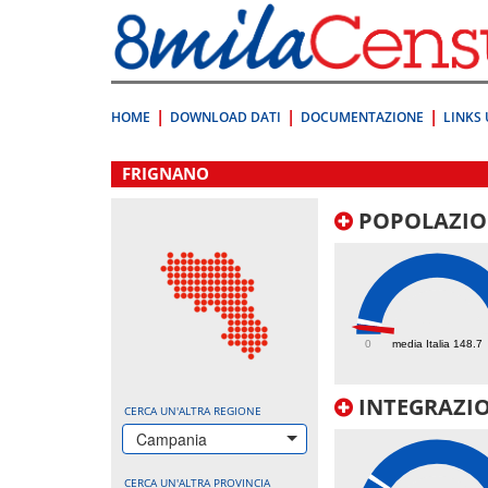
Vai
direttamente
a:
Contenuto
Ricerca
HOME
DOWNLOAD DATI
DOCUMENTAZIONE
LINKS 
.
FRIGNANO
POPOLAZIO
78.8
0
media Italia 148.7
INTEGRAZIO
CERCA UN'ALTRA REGIONE
Campania
CERCA UN'ALTRA PROVINCIA