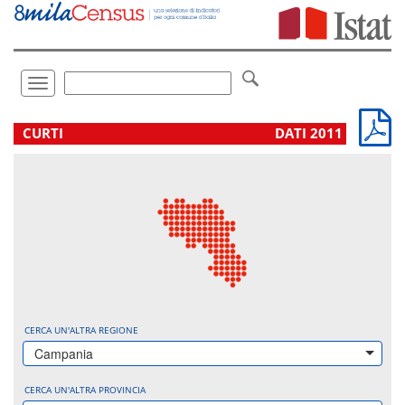
Vai
direttamente
a:
Contenuto
Ricerca
Toggle
navigation
.
CURTI
DATI 2011
CERCA UN'ALTRA REGIONE
Campania
CERCA UN'ALTRA PROVINCIA