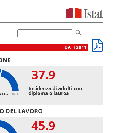
DATI 2011
ONE
37.9
9
Incidenza di adulti con
diploma o laurea
a 55.1
83.5
O DEL LAVORO
45.9