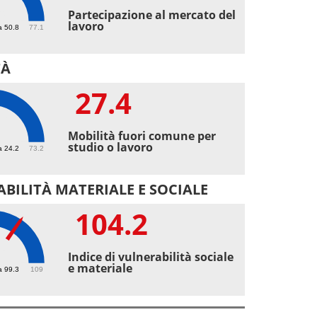
9
Partecipazione al mercato del
lavoro
a 50.8
77.1
TÀ
27.4
4
Mobilità fuori comune per
studio o lavoro
a 24.2
73.2
BILITÀ MATERIALE E SOCIALE
104.2
.2
Indice di vulnerabilità sociale
e materiale
a 99.3
109