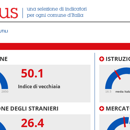
UTILI
NE
ISTRUZI
50.1
37.
Indice di vecchiaia
2850
16.5
media Itali
NE DEGLI STRANIERI
MERCAT
26.4