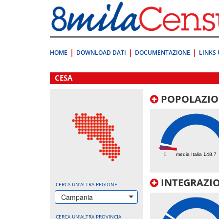
Vai
direttamente
a:
Contenuto
Ricerca
HOME
DOWNLOAD DATI
DOCUMENTAZIONE
LINKS 
.
CESA
POPOLAZIO
50.1
0
media Italia 148.7
INTEGRAZIO
CERCA UN'ALTRA REGIONE
Campania
CERCA UN'ALTRA PROVINCIA