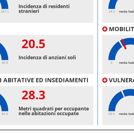
45.
Incidenza di residenti
stranieri
367.1
19.3
media Itali
MOBILI
20.5
27.
Incidenza di anziani soli
90.9
0
media Itali
 ABITATIVE ED INSEDIAMENTI
VULNERA
28.3
104
Metri quadrati per occupante
nelle abitazioni occupate
85.6
93.6
media Itali