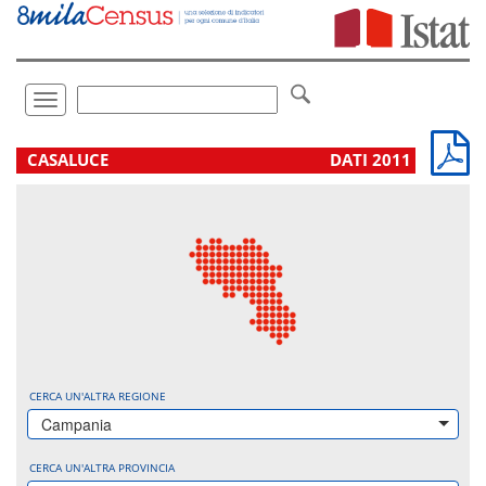
Vai
direttamente
a:
Contenuto
Ricerca
Toggle
navigation
.
CASALUCE
DATI 2011
CERCA UN'ALTRA REGIONE
Campania
CERCA UN'ALTRA PROVINCIA