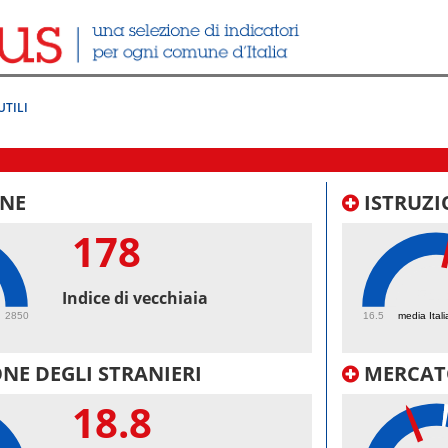
UTILI
NE
ISTRUZI
178
54.
Indice di vecchiaia
2850
16.5
media Itali
NE DEGLI STRANIERI
MERCAT
18.8