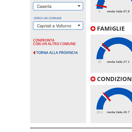
18.8
Caserta
0
media Italia 67.8
CERCA UN COMUNE
Capriati a Volturno
FAMIGLIE
CONFRONTA
CON UN ALTRO COMUNE
TORNA ALLA PROVINCIA
30.1
10
media Italia 27.1
CONDIZIONI
42.1
26.2
media Italia 40.7