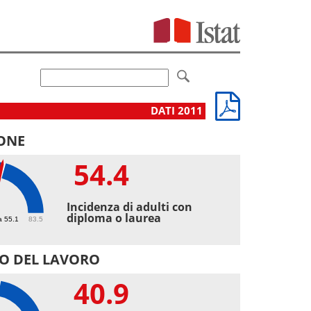
DATI 2011
ONE
54.4
4
Incidenza di adulti con
diploma o laurea
a 55.1
83.5
O DEL LAVORO
40.9