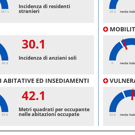
40.
Incidenza di residenti
stranieri
367.1
19.3
media Itali
MOBILI
30.1
27.
Incidenza di anziani soli
90.9
0
media Itali
 ABITATIVE ED INSEDIAMENTI
VULNERA
42.1
101
Metri quadrati per occupante
nelle abitazioni occupate
85.6
93.6
media Itali