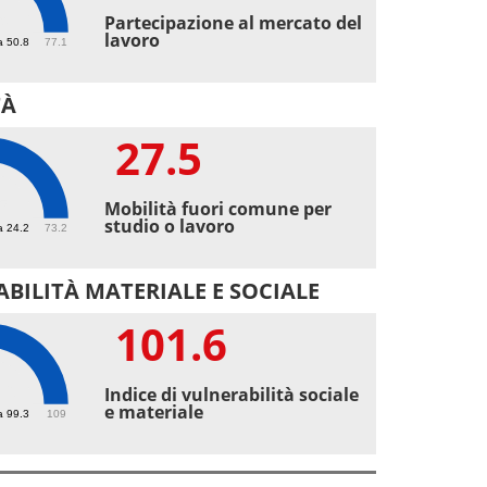
9
Partecipazione al mercato del
lavoro
a 50.8
77.1
TÀ
27.5
5
Mobilità fuori comune per
studio o lavoro
a 24.2
73.2
BILITÀ MATERIALE E SOCIALE
101.6
.6
Indice di vulnerabilità sociale
e materiale
a 99.3
109