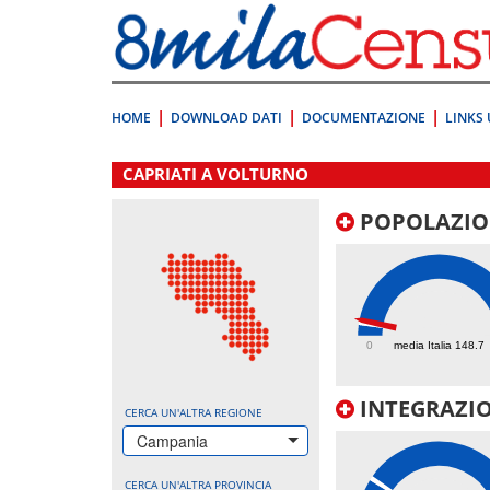
Vai
direttamente
a:
Contenuto
Ricerca
HOME
DOWNLOAD DATI
DOCUMENTAZIONE
LINKS 
.
CAPRIATI A VOLTURNO
POPOLAZIO
178
0
media Italia 148.7
INTEGRAZIO
CERCA UN'ALTRA REGIONE
Campania
CERCA UN'ALTRA PROVINCIA