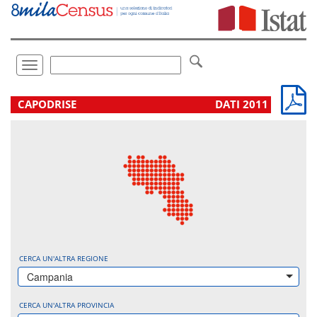
Vai
direttamente
a:
Contenuto
Ricerca
Toggle
navigation
.
CAPODRISE
DATI 2011
CERCA UN'ALTRA REGIONE
Campania
CERCA UN'ALTRA PROVINCIA