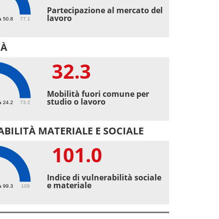
1
Partecipazione al mercato del
lavoro
a 50.8
77.1
TÀ
32.3
3
Mobilità fuori comune per
studio o lavoro
a 24.2
73.2
BILITÀ MATERIALE E SOCIALE
101.0
1
Indice di vulnerabilità sociale
e materiale
a 99.3
109