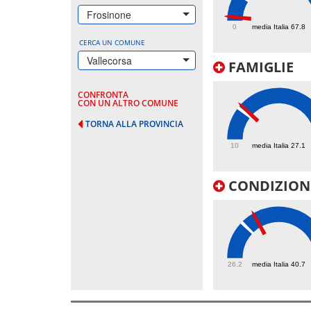
9.6
Frosinone
0
media Italia 67.8
CERCA UN COMUNE
Vallecorsa
FAMIGLIE
CONFRONTA
CON UN ALTRO COMUNE
TORNA ALLA PROVINCIA
29
10
media Italia 27.1
CONDIZIONI
46.1
26.2
media Italia 40.7