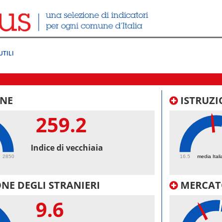
UTILI
NE
ISTRUZI
259.2
47.
Indice di vecchiaia
2850
16.5
media Itali
NE DEGLI STRANIERI
MERCAT
9.6