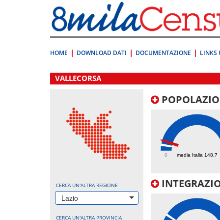
Vai
direttamente
a:
Contenuto
Ricerca
HOME
DOWNLOAD DATI
DOCUMENTAZIONE
LINKS 
.
VALLECORSA
POPOLAZIO
259.2
0
media Italia 148.7
INTEGRAZIO
CERCA UN'ALTRA REGIONE
Lazio
CERCA UN'ALTRA PROVINCIA