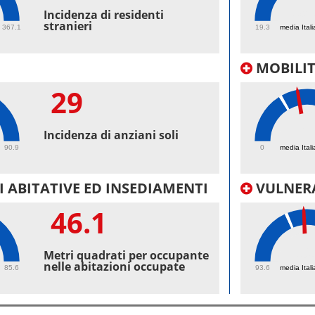
39.
Incidenza di residenti
stranieri
367.1
19.3
media Itali
MOBILI
29
32.
Incidenza di anziani soli
90.9
0
media Itali
 ABITATIVE ED INSEDIAMENTI
VULNERA
46.1
10
Metri quadrati per occupante
nelle abitazioni occupate
85.6
93.6
media Itali