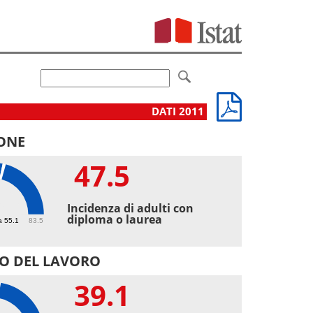
DATI 2011
ONE
47.5
5
Incidenza di adulti con
diploma o laurea
a 55.1
83.5
O DEL LAVORO
39.1