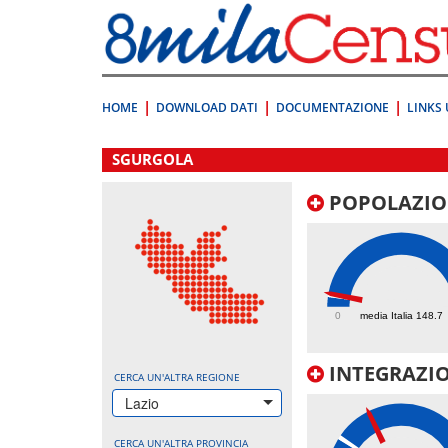
Vai
direttamente
a:
Contenuto
Ricerca
HOME
DOWNLOAD DATI
DOCUMENTAZIONE
LINKS 
.
SGURGOLA
POPOLAZIO
166
0
media Italia 148.7
INTEGRAZIO
CERCA UN'ALTRA REGIONE
Lazio
CERCA UN'ALTRA PROVINCIA