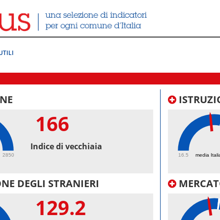
UTILI
NE
ISTRUZI
166
47.
Indice di vecchiaia
2850
16.5
media Itali
NE DEGLI STRANIERI
MERCAT
129.2