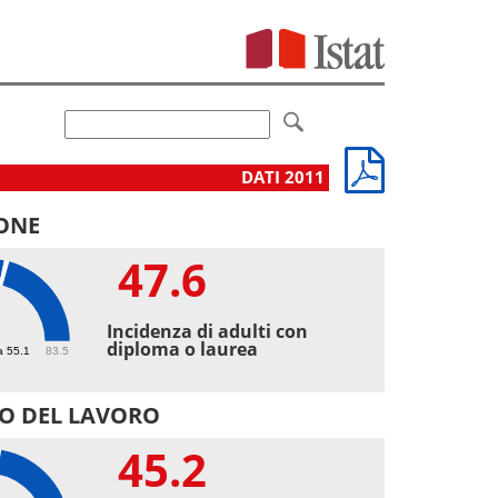
DATI 2011
ONE
47.6
6
Incidenza di adulti con
diploma o laurea
a 55.1
83.5
O DEL LAVORO
45.2