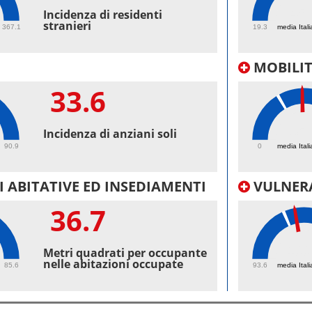
45.
Incidenza di residenti
stranieri
367.1
19.3
media Itali
MOBILI
33.6
35.
Incidenza di anziani soli
90.9
0
media Itali
 ABITATIVE ED INSEDIAMENTI
VULNERA
36.7
100
Metri quadrati per occupante
nelle abitazioni occupate
85.6
93.6
media Itali