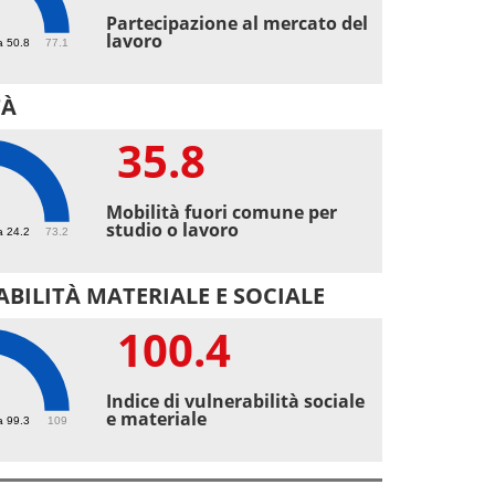
2
Partecipazione al mercato del
lavoro
a 50.8
77.1
TÀ
35.8
8
Mobilità fuori comune per
studio o lavoro
a 24.2
73.2
BILITÀ MATERIALE E SOCIALE
100.4
.4
Indice di vulnerabilità sociale
e materiale
a 99.3
109