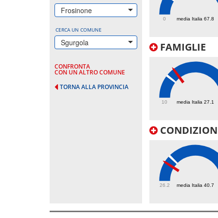
129.2
Frosinone
0
media Italia 67.8
CERCA UN COMUNE
Sgurgola
FAMIGLIE
CONFRONTA
CON UN ALTRO COMUNE
TORNA ALLA PROVINCIA
33.6
10
media Italia 27.1
CONDIZIONI
36.7
26.2
media Italia 40.7