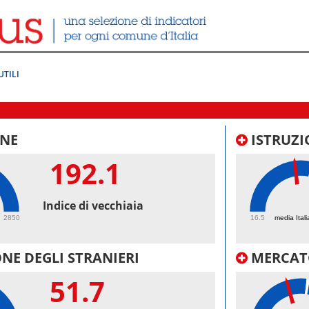
UTILI
NE
ISTRUZI
192.1
47.
Indice di vecchiaia
2850
16.5
media Itali
NE DEGLI STRANIERI
MERCAT
51.7