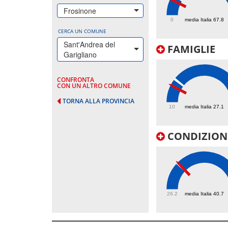
51.7
Frosinone
0
media Italia 67.8
CERCA UN COMUNE
Sant'Andrea del
FAMIGLIE
Garigliano
CONFRONTA
CON UN ALTRO COMUNE
22.2
TORNA ALLA PROVINCIA
10
media Italia 27.1
CONDIZIONI
41
26.2
media Italia 40.7