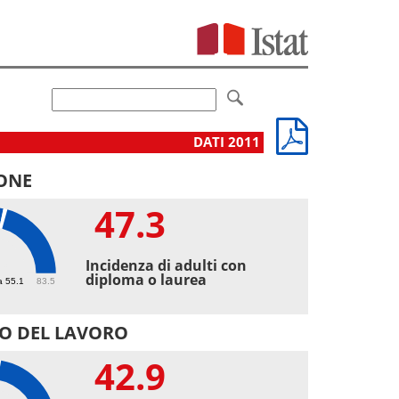
DATI 2011
ONE
47.3
3
Incidenza di adulti con
diploma o laurea
a 55.1
83.5
O DEL LAVORO
42.9