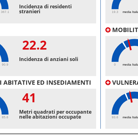
42.
Incidenza di residenti
stranieri
367.1
19.3
media Itali
MOBILI
22.2
30.
Incidenza di anziani soli
90.9
0
media Itali
 ABITATIVE ED INSEDIAMENTI
VULNERA
41
100
Metri quadrati per occupante
nelle abitazioni occupate
85.6
93.6
media Itali