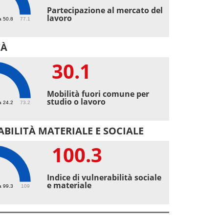
9
Partecipazione al mercato del
lavoro
a 50.8
77.1
TÀ
30.1
1
Mobilità fuori comune per
studio o lavoro
a 24.2
73.2
BILITÀ MATERIALE E SOCIALE
100.3
.3
Indice di vulnerabilità sociale
e materiale
a 99.3
109