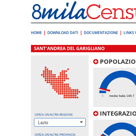
Vai
direttamente
a:
Contenuto
Ricerca
HOME
DOWNLOAD DATI
DOCUMENTAZIONE
LINKS 
.
SANT'ANDREA DEL GARIGLIANO
POPOLAZIO
192.1
0
media Italia 148.7
INTEGRAZIO
CERCA UN'ALTRA REGIONE
Lazio
CERCA UN'ALTRA PROVINCIA