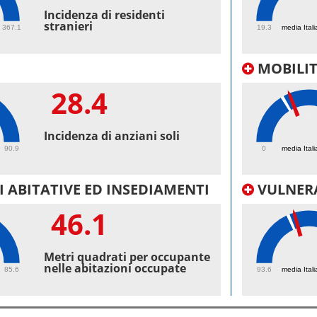
42.
Incidenza di residenti
stranieri
367.1
19.3
media Itali
MOBILI
28.4
27.
Incidenza di anziani soli
90.9
0
media Itali
 ABITATIVE ED INSEDIAMENTI
VULNERA
46.1
99.
Metri quadrati per occupante
nelle abitazioni occupate
85.6
93.6
media Itali