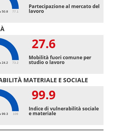
2
Partecipazione al mercato del
lavoro
a 50.8
77.1
TÀ
27.6
6
Mobilità fuori comune per
studio o lavoro
a 24.2
73.2
BILITÀ MATERIALE E SOCIALE
99.9
9
Indice di vulnerabilità sociale
e materiale
a 99.3
109