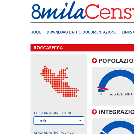
Vai
direttamente
a:
Contenuto
Ricerca
HOME
DOWNLOAD DATI
DOCUMENTAZIONE
LINKS 
.
ROCCASECCA
POPOLAZIO
173.6
0
media Italia 148.7
INTEGRAZIO
CERCA UN'ALTRA REGIONE
Lazio
CERCA UN'ALTRA PROVINCIA