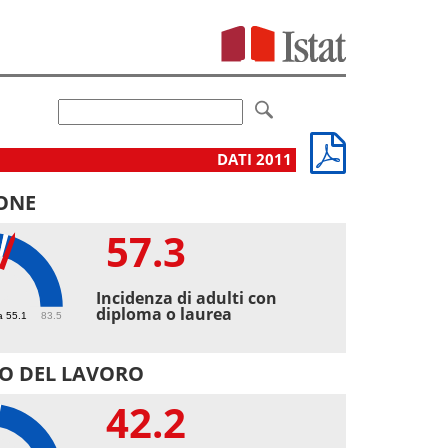
DATI 2011
ONE
57.3
3
Incidenza di adulti con
diploma o laurea
a 55.1
83.5
O DEL LAVORO
42.2