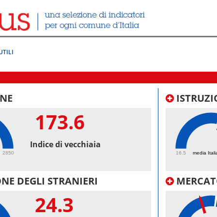
UTILI
NE
ISTRUZI
173.6
57.
Indice di vecchiaia
2850
16.5
media Itali
NE DEGLI STRANIERI
MERCAT
24.3