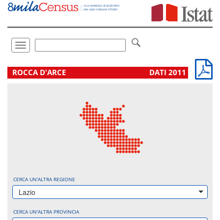
Vai
direttamente
a:
Contenuto
Ricerca
Toggle
navigation
.
ROCCA D'ARCE
DATI 2011
CERCA UN'ALTRA REGIONE
Lazio
CERCA UN'ALTRA PROVINCIA