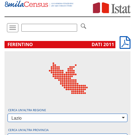
Vai
direttamente
a:
Contenuto
Ricerca
Toggle
navigation
.
FERENTINO
DATI 2011
CERCA UN'ALTRA REGIONE
Lazio
CERCA UN'ALTRA PROVINCIA