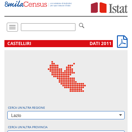
Vai
direttamente
a:
Contenuto
Ricerca
Toggle
navigation
.
CASTELLIRI
DATI 2011
CERCA UN'ALTRA REGIONE
Lazio
CERCA UN'ALTRA PROVINCIA