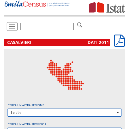
Vai
direttamente
a:
Contenuto
Ricerca
Toggle
navigation
.
CASALVIERI
DATI 2011
CERCA UN'ALTRA REGIONE
Lazio
CERCA UN'ALTRA PROVINCIA