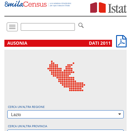
Vai
direttamente
a:
Contenuto
Ricerca
Toggle
navigation
.
AUSONIA
DATI 2011
CERCA UN'ALTRA REGIONE
Lazio
CERCA UN'ALTRA PROVINCIA