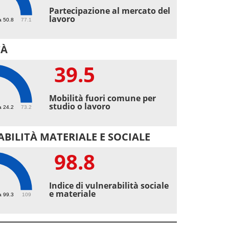
8
Partecipazione al mercato del
lavoro
a 50.8
77.1
TÀ
39.5
5
Mobilità fuori comune per
studio o lavoro
a 24.2
73.2
BILITÀ MATERIALE E SOCIALE
98.8
8
Indice di vulnerabilità sociale
e materiale
a 99.3
109