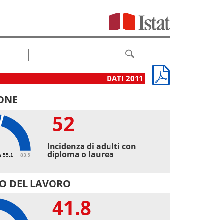
DATI 2011
ONE
52
Incidenza di adulti con
diploma o laurea
a 55.1
83.5
O DEL LAVORO
41.8