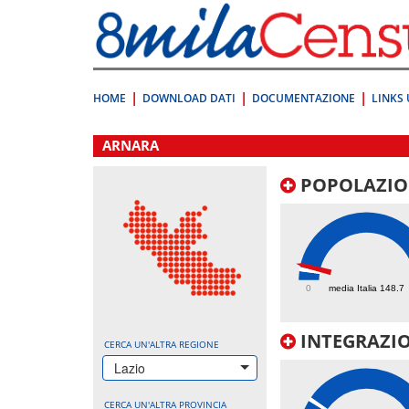
Vai
direttamente
a:
Contenuto
Ricerca
HOME
DOWNLOAD DATI
DOCUMENTAZIONE
LINKS 
.
ARNARA
POPOLAZIO
207.7
0
media Italia 148.7
INTEGRAZIO
CERCA UN'ALTRA REGIONE
Lazio
CERCA UN'ALTRA PROVINCIA