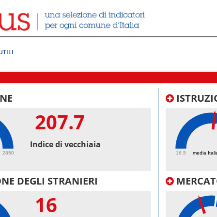
UTILI
NE
ISTRUZI
207.7
52
Indice di vecchiaia
2850
16.5
media Itali
NE DEGLI STRANIERI
MERCAT
16