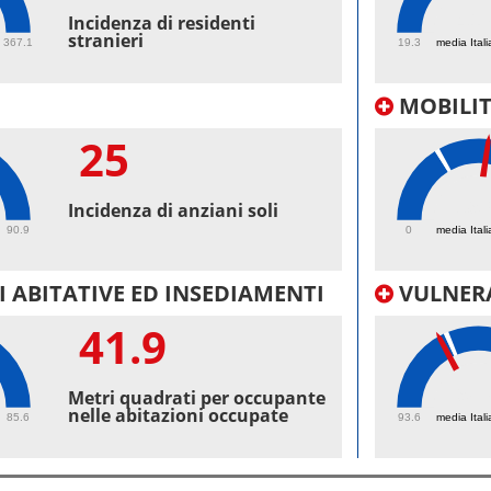
41.
Incidenza di residenti
stranieri
367.1
19.3
media Itali
MOBILI
25
39.
Incidenza di anziani soli
90.9
0
media Itali
 ABITATIVE ED INSEDIAMENTI
VULNERA
41.9
98.
Metri quadrati per occupante
nelle abitazioni occupate
85.6
93.6
media Itali