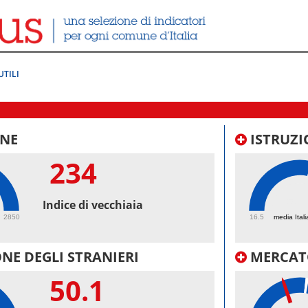
UTILI
NE
ISTRUZI
234
58.
Indice di vecchiaia
2850
16.5
media Itali
NE DEGLI STRANIERI
MERCAT
50.1