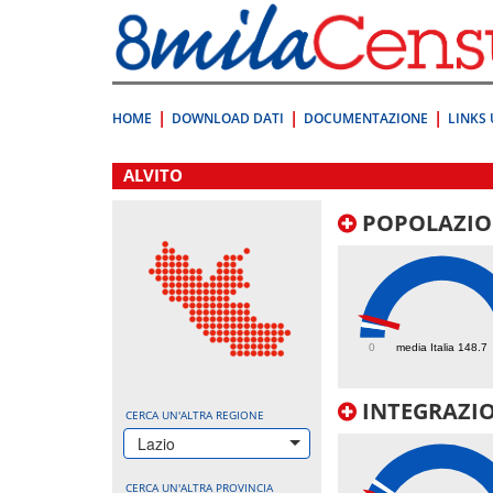
Vai
direttamente
a:
Contenuto
Ricerca
HOME
DOWNLOAD DATI
DOCUMENTAZIONE
LINKS 
.
ALVITO
POPOLAZIO
234
0
media Italia 148.7
INTEGRAZIO
CERCA UN'ALTRA REGIONE
Lazio
CERCA UN'ALTRA PROVINCIA