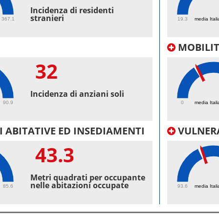
41.
Incidenza di residenti
stranieri
367.1
19.3
media Itali
MOBILI
32
25.
Incidenza di anziani soli
90.9
0
media Itali
 ABITATIVE ED INSEDIAMENTI
VULNERA
43.3
99.
Metri quadrati per occupante
nelle abitazioni occupate
85.6
93.6
media Itali