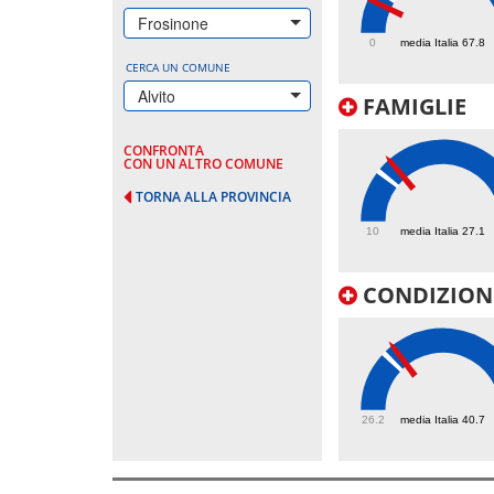
50.1
Frosinone
0
media Italia 67.8
CERCA UN COMUNE
Alvito
FAMIGLIE
CONFRONTA
CON UN ALTRO COMUNE
TORNA ALLA PROVINCIA
32
10
media Italia 27.1
CONDIZIONI
43.3
26.2
media Italia 40.7