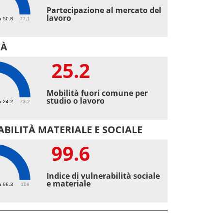
9
Partecipazione al mercato del
lavoro
a 50.8
77.1
TÀ
25.2
2
Mobilità fuori comune per
studio o lavoro
a 24.2
73.2
BILITÀ MATERIALE E SOCIALE
99.6
6
Indice di vulnerabilità sociale
e materiale
a 99.3
109