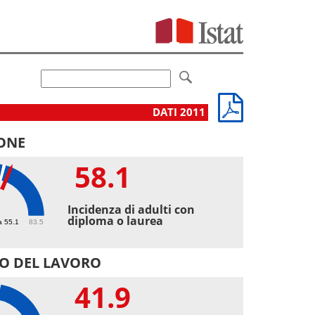
DATI 2011
ONE
58.1
1
Incidenza di adulti con
diploma o laurea
a 55.1
83.5
O DEL LAVORO
41.9