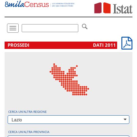
Vai
direttamente
a:
Contenuto
Ricerca
Toggle
navigation
.
PROSSEDI
DATI 2011
CERCA UN'ALTRA REGIONE
Lazio
CERCA UN'ALTRA PROVINCIA