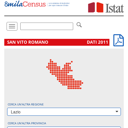
Vai
direttamente
a:
Contenuto
Ricerca
Toggle
navigation
.
SAN VITO ROMANO
DATI 2011
CERCA UN'ALTRA REGIONE
Lazio
CERCA UN'ALTRA PROVINCIA