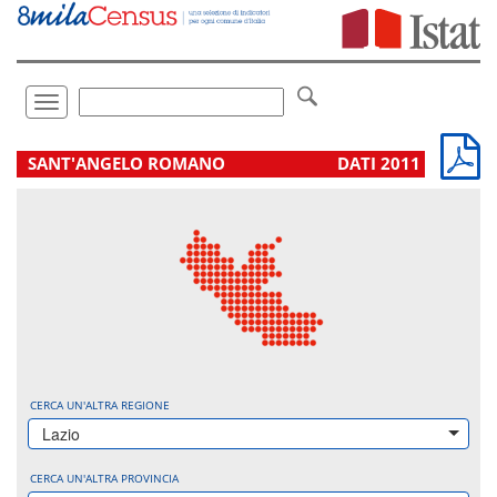
Vai
direttamente
a:
Contenuto
Ricerca
Toggle
navigation
.
SANT'ANGELO ROMANO
DATI 2011
CERCA UN'ALTRA REGIONE
Lazio
CERCA UN'ALTRA PROVINCIA