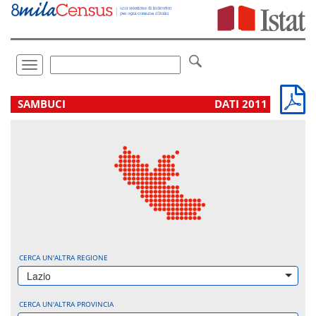
Vai
direttamente
a:
Contenuto
Ricerca
Toggle
navigation
.
SAMBUCI
DATI 2011
CERCA UN'ALTRA REGIONE
Lazio
CERCA UN'ALTRA PROVINCIA