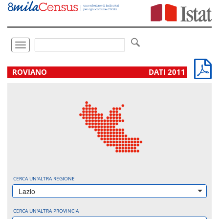
Vai
direttamente
a:
Contenuto
Ricerca
Toggle
navigation
.
ROVIANO
DATI 2011
CERCA UN'ALTRA REGIONE
Lazio
CERCA UN'ALTRA PROVINCIA