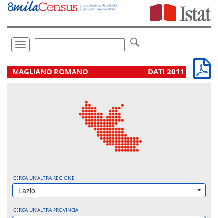
Vai
direttamente
a:
Contenuto
Ricerca
Toggle
navigation
.
MAGLIANO ROMANO
DATI 2011
CERCA UN'ALTRA REGIONE
Lazio
CERCA UN'ALTRA PROVINCIA