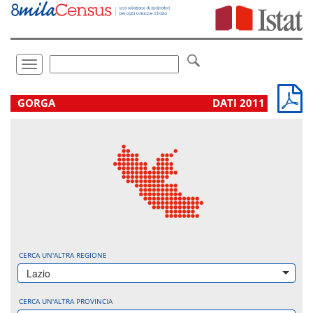
Vai
direttamente
a:
Contenuto
Ricerca
Toggle
navigation
.
GORGA
DATI 2011
CERCA UN'ALTRA REGIONE
Lazio
CERCA UN'ALTRA PROVINCIA