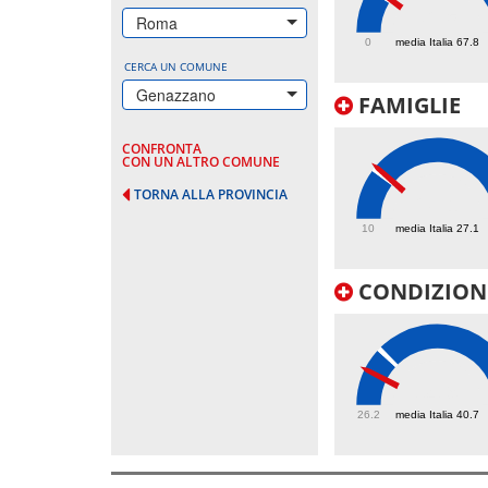
72.5
Roma
0
media Italia 67.8
CERCA UN COMUNE
Genazzano
FAMIGLIE
CONFRONTA
CON UN ALTRO COMUNE
TORNA ALLA PROVINCIA
28.1
10
media Italia 27.1
CONDIZIONI
34.9
26.2
media Italia 40.7