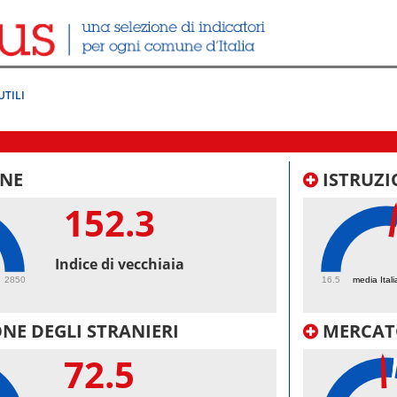
UTILI
NE
ISTRUZI
152.3
52.
Indice di vecchiaia
2850
16.5
media Itali
NE DEGLI STRANIERI
MERCAT
72.5