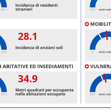
47.
Incidenza di residenti
stranieri
367.1
19.3
media Itali
MOBILI
28.1
34.
Incidenza di anziani soli
90.9
0
media Itali
 ABITATIVE ED INSEDIAMENTI
VULNERA
34.9
100
Metri quadrati per occupante
nelle abitazioni occupate
85.6
93.6
media Itali