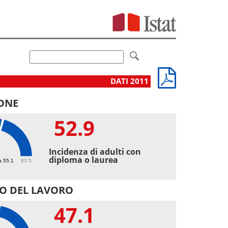
DATI 2011
ONE
52.9
9
Incidenza di adulti con
diploma o laurea
a 55.1
83.5
O DEL LAVORO
47.1