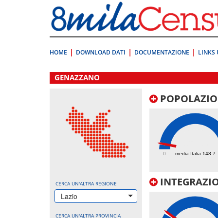
Vai
direttamente
a:
Contenuto
Ricerca
HOME
DOWNLOAD DATI
DOCUMENTAZIONE
LINKS 
.
GENAZZANO
POPOLAZIO
152.3
0
media Italia 148.7
INTEGRAZIO
CERCA UN'ALTRA REGIONE
Lazio
CERCA UN'ALTRA PROVINCIA