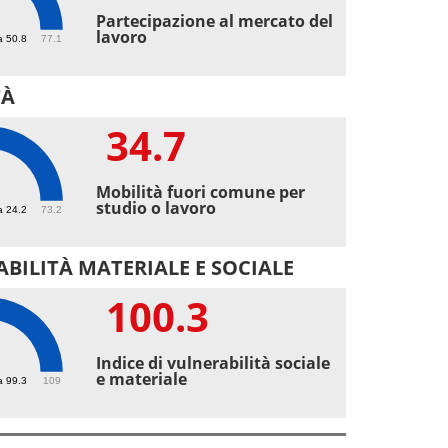
1
Partecipazione al mercato del
lavoro
a 50.8
77.1
TÀ
34.7
7
Mobilità fuori comune per
studio o lavoro
a 24.2
73.2
BILITÀ MATERIALE E SOCIALE
100.3
.3
Indice di vulnerabilità sociale
e materiale
a 99.3
109