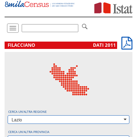
Vai
direttamente
a:
Contenuto
Ricerca
Toggle
navigation
.
FILACCIANO
DATI 2011
CERCA UN'ALTRA REGIONE
Lazio
CERCA UN'ALTRA PROVINCIA