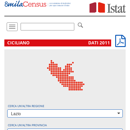
Vai
direttamente
a:
Contenuto
Ricerca
Toggle
navigation
.
CICILIANO
DATI 2011
CERCA UN'ALTRA REGIONE
Lazio
CERCA UN'ALTRA PROVINCIA