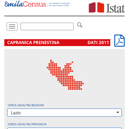
Vai
direttamente
a:
Contenuto
Ricerca
Toggle
navigation
.
CAPRANICA PRENESTINA
DATI 2011
CERCA UN'ALTRA REGIONE
Lazio
CERCA UN'ALTRA PROVINCIA