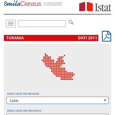
Vai
direttamente
a:
Contenuto
Ricerca
Toggle
navigation
.
TURANIA
DATI 2011
CERCA UN'ALTRA REGIONE
Lazio
CERCA UN'ALTRA PROVINCIA