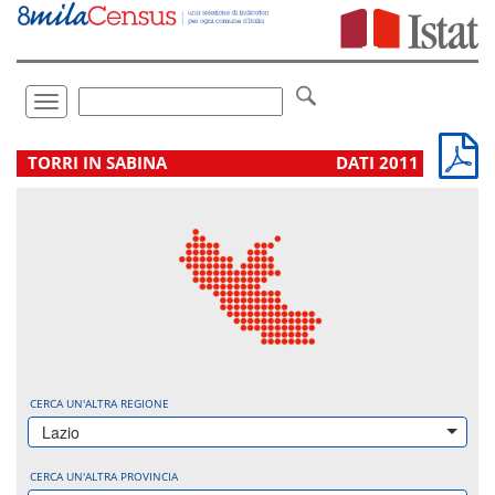
Vai
direttamente
a:
Contenuto
Ricerca
Toggle
navigation
.
TORRI IN SABINA
DATI 2011
CERCA UN'ALTRA REGIONE
Lazio
CERCA UN'ALTRA PROVINCIA